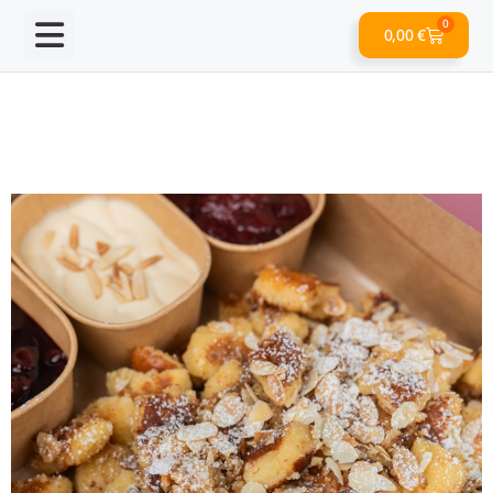
0
0,00
€