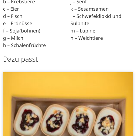
b – Krebstiere
j – Senf
c – Eier
k – Sesamsamen
d – Fisch
l – Schwefeldioxid und
e – Erdnüsse
Sulphite
f – Soja(bohnen)
m – Lupine
g – Milch
n – Weichtiere
h – Schalenfrüchte
Dazu passt