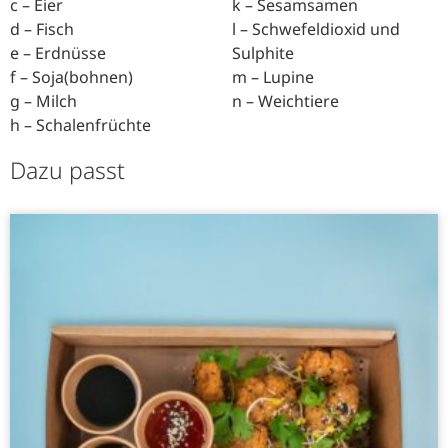
c – Eier
k – Sesamsamen
d – Fisch
l – Schwefeldioxid und
e – Erdnüsse
Sulphite
f – Soja(bohnen)
m – Lupine
g – Milch
n – Weichtiere
h – Schalenfrüchte
Dazu passt