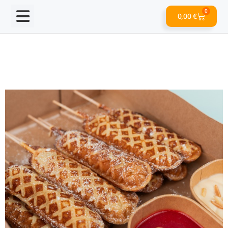
0
0,00
€