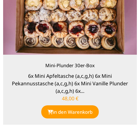
Mini-Plunder 30er-Box
6x Mini Apfeltasche (a,c,g,h) 6x Mini
Pekannusstasche (a,c,g,h) 6x Mini Vanille Plunder
(a,c,g,h) 6x...
48,00
€
in den Warenkorb