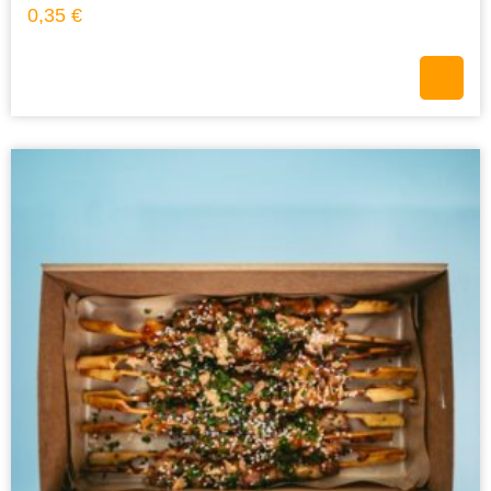
0,35
€