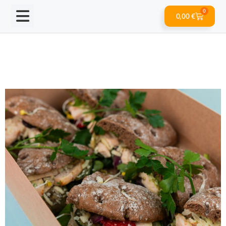
0
0,00
€