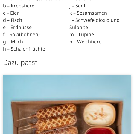
b – Krebstiere
j – Senf
c – Eier
k – Sesamsamen
d – Fisch
l – Schwefeldioxid und
e – Erdnüsse
Sulphite
f – Soja(bohnen)
m – Lupine
g – Milch
n – Weichtiere
h – Schalenfrüchte
Dazu passt