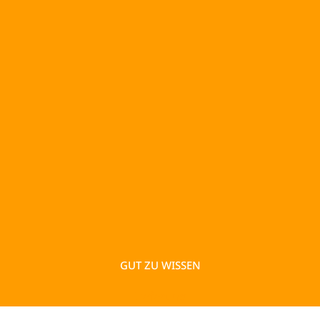
GUT ZU WISSEN
Lieferung
Mo-Fr, 08:30-17:30 Uhr
Stornierung