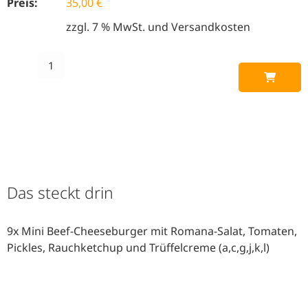
Preis:
35,00
€
zzgl. 7 % MwSt. und Versandkosten
Das steckt drin
9x Mini Beef-Cheeseburger mit Romana-Salat, Tomaten,
Pickles, Rauchketchup und Trüffelcreme (
a,c,g,j,k,l)