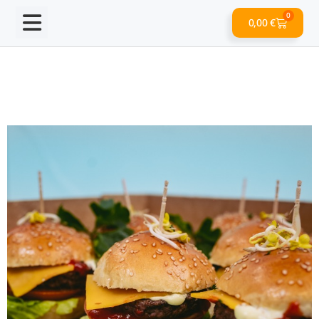
0
0,00
€