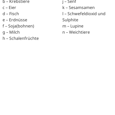
b – Krebstiere
j – Senf
c – Eier
k – Sesamsamen
d – Fisch
l – Schwefeldioxid und
e – Erdnüsse
Sulphite
f – Soja(bohnen)
m – Lupine
g – Milch
n – Weichtiere
h – Schalenfrüchte