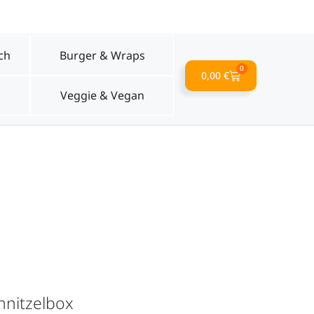
030 / 555 717 343
ch
Burger & Wraps
0
0,00
€
Veggie & Vegan
hnitzelbox