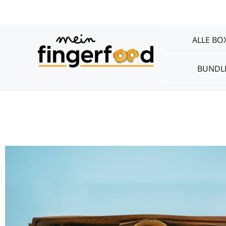
Ab 100 €
Mo-Fr, 08:30-17:30 Uhr
24h Bestellvorlauf
zzg
ALLE BO
BUNDL